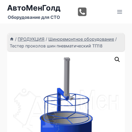
Перейти
АвтоМенГолд
к
Оборудование для СТО
содержимому
/
ПРОДУКЦИЯ
/
Шиноремонтное оборудование
/
Тестер проколов шин пневматический ТП18