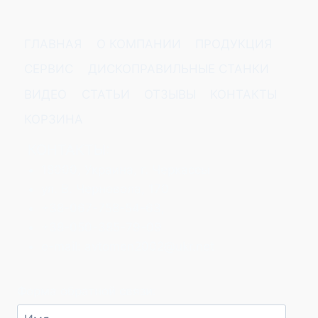
ГЛАВНАЯ
О КОМПАНИИ
ПРОДУКЦИЯ
СЕРВИС
ДИСКОПРАВИЛЬНЫЕ СТАНКИ
ВИДЕО
СТАТЬИ
ОТЗЫВЫ
КОНТАКТЫ
КОРЗИНА
КОНТАКТЫ:
18000, Украина, г. Черкассы
ул. В. Черновола, 170
+38-067-758-54-63,
+38-050-385-79-09
e-mail: avtomen2002@ukr.net
Форма обратной связи: