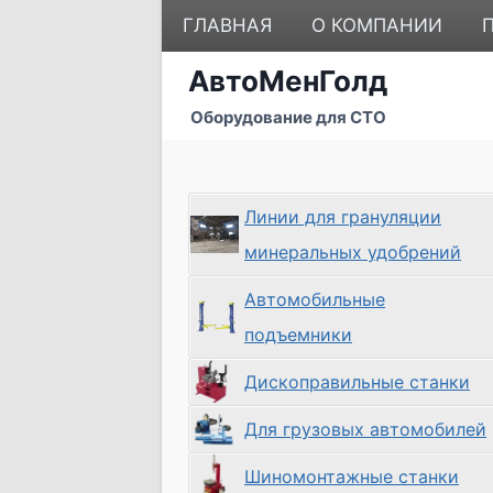
Перейти
ГЛАВНАЯ
О КОМПАНИИ
к
содержимому
АвтоМенГолд
Оборудование для СТО
Линии для грануляции
минеральных удобрений
Автомобильные
подъемники
Дископравильные станки
Для грузовых автомобилей
Шиномонтажные станки