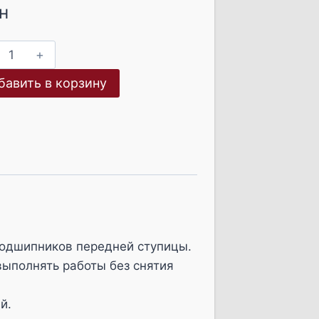
н
Количество
товара
бавить в корзину
Съёмник
подшипников
ступицы
универсальный
одшипников передней ступицы.
ыполнять работы без снятия
й.