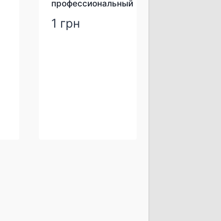
й
профессиональный
1
грн