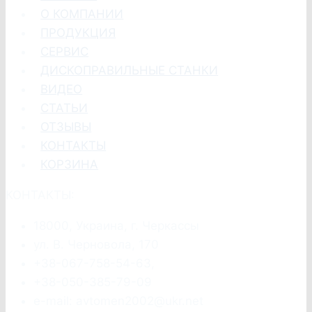
О КОМПАНИИ
ПРОДУКЦИЯ
СЕРВИС
ДИСКОПРАВИЛЬНЫЕ СТАНКИ
ВИДЕО
СТАТЬИ
ОТЗЫВЫ
КОНТАКТЫ
КОРЗИНА
КОНТАКТЫ:
18000, Украина, г. Черкассы
ул. В. Черновола, 170
+38-067-758-54-63,
+38-050-385-79-09
e-mail: avtomen2002@ukr.net