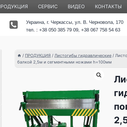
ПРОДУКЦИЯ
СЕРВИС
ВИДЕО
КОНТАКТЫ
Украина, г. Черкассы, ул. В. Черновола, 170
тел. : +38 050 385 79 09, +38 067 758 54 63
/
ПРОДУКЦИЯ
/
Листогибы гидравлические
/
Листо
балкой 2,5м и сегментными ножами h=100мм
Ли
ги
по
2,