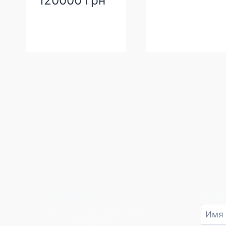
120000
грн
КОНТАКТЫ:
Форма
18000, Украина, г. Черкассы
ул. В. Черновола, 170