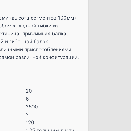
ножами
h=100мм
ами (высота сегментов 100мм)
обом холодной гибки из
 станина, прижимная балка,
й и гибочной балок.
зличными приспособлениями,
 самой различной конфигурации,
20
6
2500
2
120
1,25 толщины листа