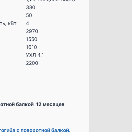
380
50
ь, кВт
4
2970
1550
1610
УХЛ 4.1
2200
ротной балкой 12 месяцев
огиба с поворотной балкой.