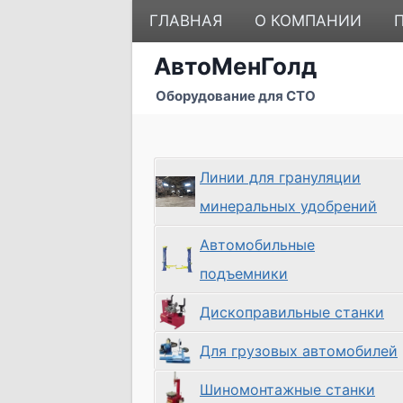
Перейти
ГЛАВНАЯ
О КОМПАНИИ
к
содержимому
АвтоМенГолд
Оборудование для СТО
Линии для грануляции
минеральных удобрений
Автомобильные
подъемники
Дископравильные станки
Для грузовых автомобилей
Шиномонтажные станки