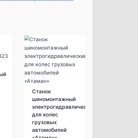
й
ый
Станок
шиномонтажный
н
электрогидравлический
для колес
грузовых
автомобилей
«Атаман»