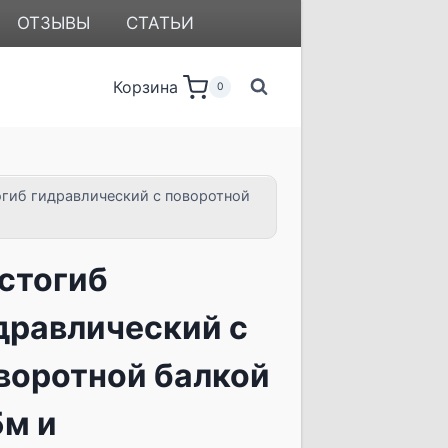
ОТЗЫВЫ
СТАТЬИ
Корзина
0
гиб гидравлический с поворотной
стогиб
дравлический с
воротной балкой
5м и