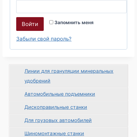
б
а
я
т
Запомнить меня
Войти
з
е
а
Забыли свой пароль?
л
т
ь
е
н
Линии для грануляции минеральных
л
о
удобрений
ь
н
Автомобильные подъемники
о
Дископравильные станки
Для грузовых автомобилей
Шиномонтажные станки