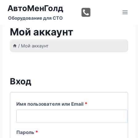
Перейти
АвтоМенГолд
к
Оборудование для СТО
содержимому
Мой аккаунт
/
Мой аккаунт
Вход
О
Имя пользователя или Email
*
б
я
О
Пароль
*
з