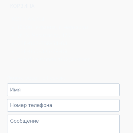
КОРЗИНА
КОНТАКТЫ:
18000, Украина, г. Черкассы
ул. В. Черновола, 170
+38-067-758-54-63,
+38-050-385-79-09
e-mail: avtomen2002@ukr.net
Форма обратной связи: